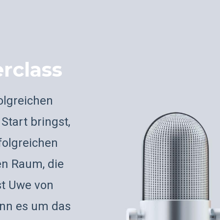
rclass
folgreichen
tart bringst,
folgreichen
n Raum, die
ist Uwe von
enn es um das