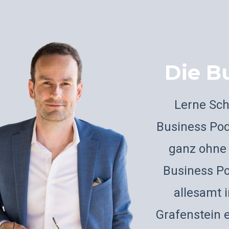
Die B
Lerne Schr
Business Pod
ganz ohne 
Business P
allesamt i
Grafenstein 