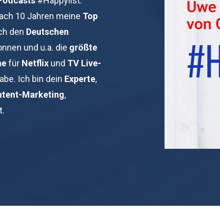
Podcasts
#Happylist.
nach 10 Jahren meine
Top
ich den
Deutschen
nnen und u.a. die
größte
ne
für
Netflix
und
TV Live-
abe. Ich bin dein
Experte
,
tent-Marketing
,
t.