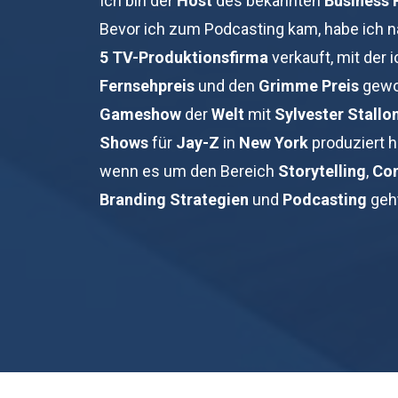
Ich bin der
Host
des bekannten
Business
Bevor ich zum Podcasting kam, habe ich 
5
TV-Produktionsfirma
verkauft, mit der 
Fernsehpreis
und den
Grimme Preis
gewo
Gameshow
der
Welt
mit
Sylvester
Stallo
Shows
für
Jay-Z
in
New York
produziert h
wenn es um den Bereich
Storytelling
,
Con
Branding
Strategien
und
Podcasting
geh